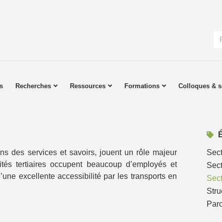
s
Recherches
Ressources
Formations
Colloques & s
ons des services et savoirs, jouent un rôle majeur
Sect
ités tertiaires occupent beaucoup d’employés et
Sect
’une excellente accessibilité par les transports en
Sect
Str
Parc