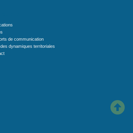
 du site
cations
os
orts de communication
 des dynamiques territoriales
act