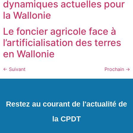
dynamiques actuelles pour
la Wallonie
Le foncier agricole face à
l’artificialisation des terres
en Wallonie
←
Suivant
Prochain
→
Restez au courant de l'actualité de
la CPDT