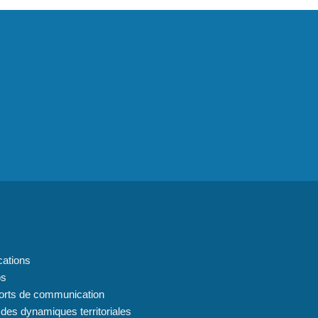
 du site
cations
os
orts de communication
 des dynamiques territoriales