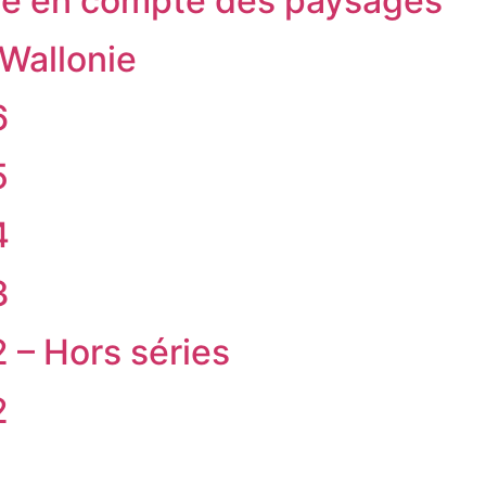
ise en compte des paysages
 Wallonie
6
5
4
3
2 – Hors séries
2