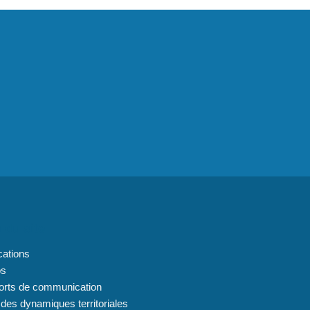
 du site
cations
os
orts de communication
 des dynamiques territoriales