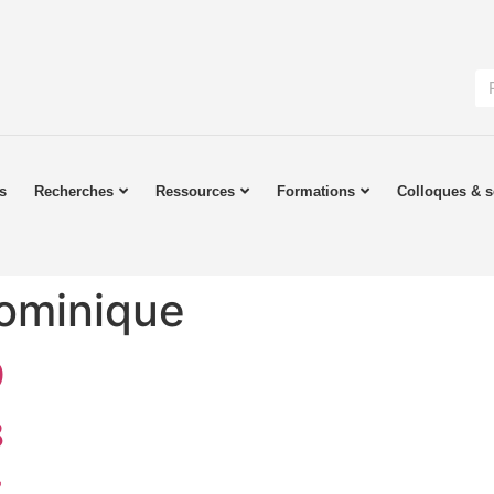
s
Recherches
Ressources
Formations
Colloques & s
ominique
9
8