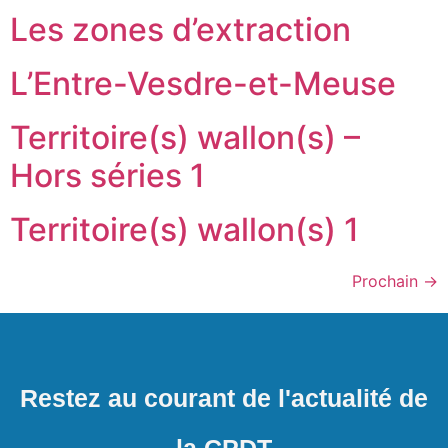
Les zones d’extraction
L’Entre-Vesdre-et-Meuse
Territoire(s) wallon(s) –
Hors séries 1
Territoire(s) wallon(s) 1
Prochain
→
Restez au courant de l'actualité de