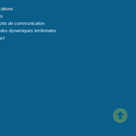
cations
os
orts de communication
 des dynamiques territoriales
act