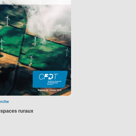
erche
espaces ruraux