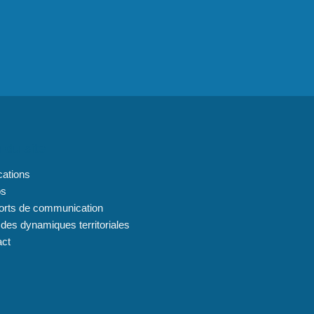
 du site
cations
os
orts de communication
 des dynamiques territoriales
act