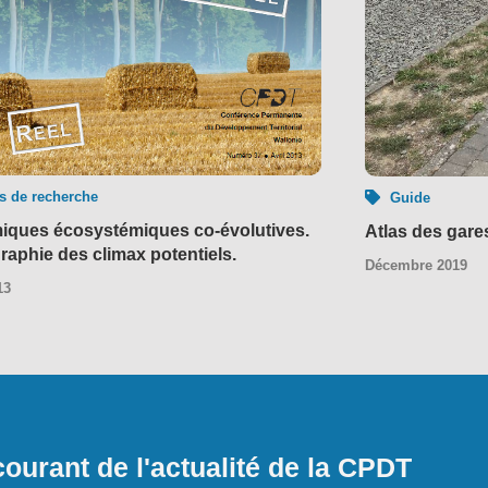
s de recherche
Guide
ques écosystémiques co-évolutives.
Atlas des gare
raphie des climax potentiels.
Décembre 2019
13
ourant de l'actualité de la CPDT