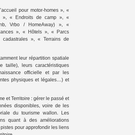
d’accueil pour motor-homes », «
al », « Endroits de camp », «
rbnb, Vrbo / HomeAway) », «
cances », « Hôtels », « Parcs
 cadastrales », « Terrains de
tamment leur répartition spatiale
aille), leurs caractéristiques
naissance officielle et par les
traintes physiques et légales…) et
 et Territoire : gérer le passé et
nnées disponibles, voire de les
toriale du tourisme wallon. Les
ons quant à des améliorations
pistes pour approfondir les liens
itoire.