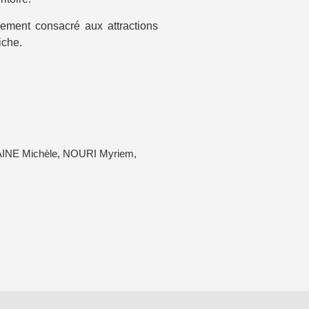
lement consacré aux attractions
iche.
INE Michèle
,
NOURI Myriem
,