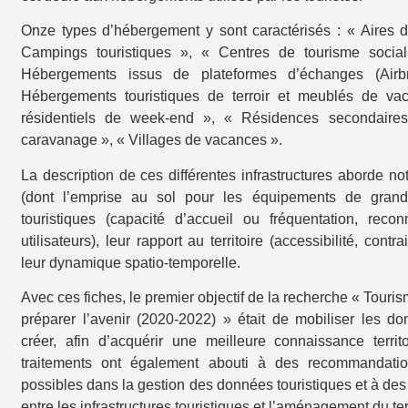
Onze types d’hébergement y sont caractérisés : « Aires 
Campings touristiques », « Centres de tourisme soci
Hébergements issus de plateformes d’échanges (Ai
Hébergements touristiques de terroir et meublés de va
résidentiels de week-end », « Résidences secondaires
caravanage », « Villages de vacances ».
La description de ces différentes infrastructures aborde no
(dont l’emprise au sol pour les équipements de grande t
touristiques (capacité d’accueil ou fréquentation, recon
utilisateurs), leur rapport au territoire (accessibilité, con
leur dynamique spatio-temporelle.
Avec ces fiches, le premier objectif de la recherche « Tourisme
préparer l’avenir (2020-2022) » était de mobiliser les do
créer, afin d’acquérir une meilleure connaissance terri
traitements ont également abouti à des recommandati
possibles dans la gestion des données touristiques et à des 
entre les infrastructures touristiques et l’aménagement du terr