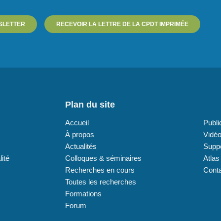
SLETTER
RECEVOIR LA LETTRE DE LA CPDT IMPRIMÉE
Plan du site
Plan
Accueil
Publi
À propos
Vidé
Actualités
Supp
lité
Colloques & séminaires
Atlas
Recherches en cours
Cont
Toutes les recherches
Formations
Forum