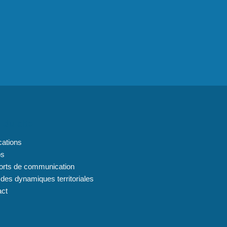
 du site
cations
os
orts de communication
 des dynamiques territoriales
act