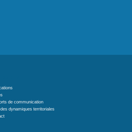
 du site
cations
os
orts de communication
 des dynamiques territoriales
act