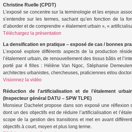
Christine Ruelle (CPDT)
L’exposé se concentre sur la terminologie et les enjeux associ
s’entendre sur les termes, sachant qu’en fonction de la fo
d’aborder et de comprendre « étalement urbain », « artificialisa
Téléchargez la présentation
La densification en pratique – exposé de cas / bonnes p
L’exposé explore différents aspects de la production résid
l’étalement urbain, de renouvellement des tissus bâtis et l’int
porté par 4 filles : Hélène Van Ngoc, Stéphanie Demeulem
architectes urbanistes, chercheuses, praticiennes et/ou docto
Visionnez la vidéo
Réduction de l’artificialisation et de l’étalement urb
(Inspecteur général DATU – SPW TLPE)
Monsieur Dachelet propose dans son exposé une réflexion do
dont un des objectifs est de réduire l’artificialisation et l’ét
scope de la gestion des transitions et met en avant différe
objectifs à court, moyen et plus long terme.