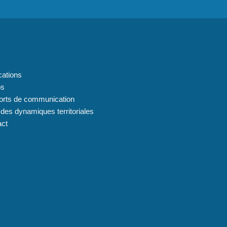
 du site
cations
os
orts de communication
 des dynamiques territoriales
act