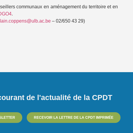
nseillers communaux en aménagement du territoire et en
-DGO4
.
lain.coppens@ulb.ac.be
– 02/650 43 29)
ourant de l'actualité de la CPDT
SLETTER
RECEVOIR LA LETTRE DE LA CPDT IMPRIMÉE