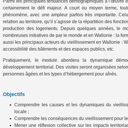
Parmi les principales tendances démographiques à l’œuvre en 
certainement le défi majeur. A court ou moyen terme, to
phénomène, avec une ampleur parfois très importante. Celui
relation au territoire, qu’il s’agisse de la répartition des fo
production des logements. Depuis quelques années, le m
nombreuses initiatives de par le monde et en Wallonie : la for
aussi les principaux acteurs du vieillissement en Wallonie : W
accessibilité des bâtiments et des espaces publics, etc.
Pratiquement, le module abordera la dynamique dém
développement territorial. Des visites seront organisées selon 
personnes âgées et les types d’hébergement pour aînés.
Objectifs
Comprendre les causes et les dynamiques du vieilliss
locale ;
Comprendre les conséquences du vieillissement pour les
Mener une réflexion collective sur les impacts territori