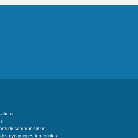
 du site
cations
os
orts de communication
 des dynamiques territoriales