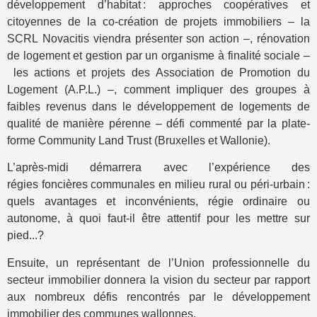
développement d’habitat : approches coopératives et
citoyennes de
la
co-création
de projets immobiliers
– la
SCRL
Novacitis
viendra présenter son action
–
,
rénovation
de logement et gestion par un organisme à finalité sociale –
les actions et projets d
es
Association de Promotion du
Logement (A.P.L.)
–
,
comment impliquer
des
groupes
à
faibles revenus
dans le développement de logements de
qualité de manière pérenne – défi commenté par l
a
plate-
forme
Community Land Trust (Bruxelles et Wallonie).
L’après-midi démarrera avec l
’expérience
des
régie
s
foncière
s
communal
es en
m
ilieu
rural ou péri-urbain :
quels avantages et inconvénients
, régie ordinaire ou
autonome,
à quoi faut-il être attentif pour les mettre sur
pied
.
..?
Ensuite, un représentant de l’Union professionnelle du
secteur immobilier donnera la vision du secteur par rapport
aux nombreux défis rencontrés par le développement
immobilier des communes wallonnes.