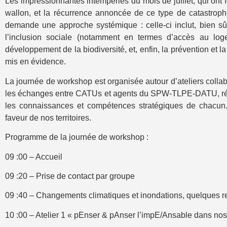
Les impressionnantes intempéries du mois de juillet, qui ont f
wallon, et la récurrence annoncée de ce type de catastroph
demande une approche systémique : celle-ci inclut, bien sûr,
l’inclusion sociale (notamment en termes d’accès au logeme
développement de la biodiversité, et, enfin, la prévention et l
mis en évidence.
La journée de workshop est organisée autour d’ateliers collab
les échanges entre CATUs et agents du SPW-TLPE-DATU, répart
les connaissances et compétences stratégiques de chacun
faveur de nos territoires.
Programme de la journée de workshop :
09 :00 – Accueil
09 :20 – Prise de contact par groupe
09 :40 – Changements climatiques et inondations, quelques 
10 :00 – Atelier 1 « pEnser & pAnser l’impE/Ansable dans n