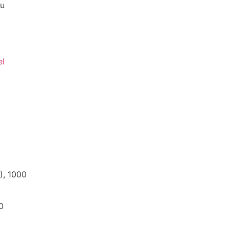
du
el
), 1000
0