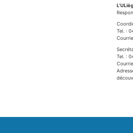
L’ULiè
Respon
Coordi
Tel. : 
Courrie
Secrét
Tel. : 
Courrie
Adresse
découv