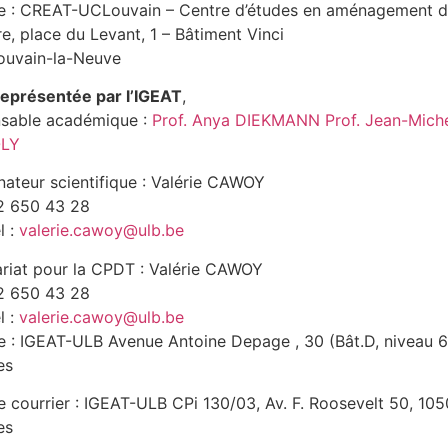
e : CREAT-UCLouvain – Centre d’études en aménagement 
ire, place du Levant, 1 – Bâtiment Vinci
ouvain-la-Neuve
représentée par l’IGEAT
,
sable académique :
Prof. Anya DIEKMANN
Prof. Jean-Mich
LY
ateur scientifique : Valérie CAWOY
02 650 43 28
l :
valerie.cawoy@ulb.be
ariat pour la CPDT : Valérie CAWOY
02 650 43 28
l :
valerie.cawoy@ulb.be
e : IGEAT-ULB Avenue Antoine Depage , 30 (Bât.D, niveau 6
es
 courrier : IGEAT-ULB CPi 130/03, Av. F. Roosevelt 50, 105
es