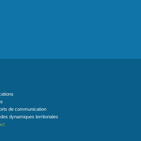
 du site
cations
os
orts de communication
 des dynamiques territoriales
act