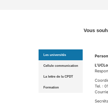
Vous souha
Les universités
Person
L’UCLo
Cellule communication
Respon
La lettre de la CPDT
Coordi
Tel. : 
Formation
Courrie
Secréta