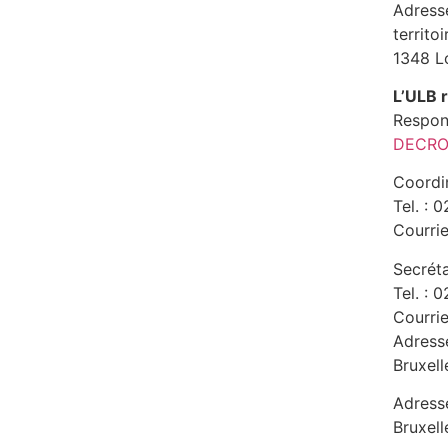
Adress
territo
1348 L
L’ULB 
Respon
DECRO
Coordin
Tel. : 
Courrie
Secrét
Tel. : 
Courrie
Adress
Bruxell
Adresse
Bruxell