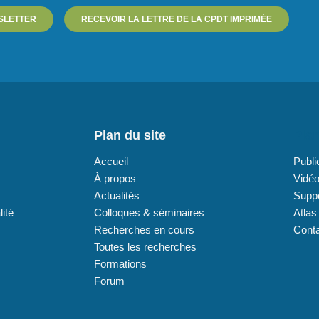
SLETTER
RECEVOIR LA LETTRE DE LA CPDT IMPRIMÉE
Plan du site
Plan
Accueil
Publi
À propos
Vidé
Actualités
Supp
lité
Colloques & séminaires
Atlas
Recherches en cours
Cont
Toutes les recherches
Formations
Forum