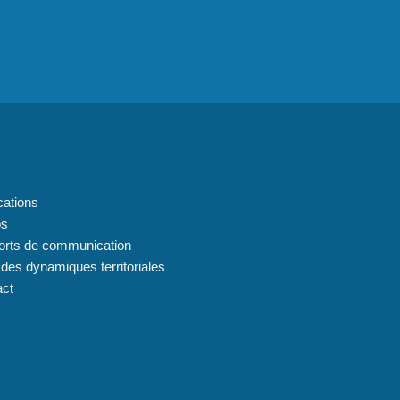
 du site
cations
os
orts de communication
 des dynamiques territoriales
act