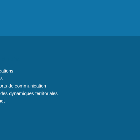
 du site
cations
os
orts de communication
 des dynamiques territoriales
act