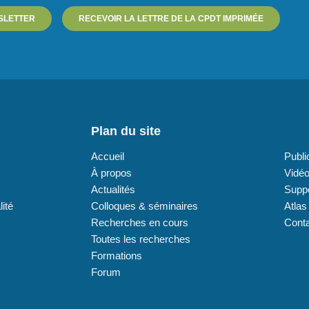
SLETTER
RECEVOIR LA LETTRE DE LA CPDT IMPRIMÉE
Plan du site
Plan
Accueil
Publi
À propos
Vidé
Actualités
Supp
lité
Colloques & séminaires
Atlas
Recherches en cours
Cont
Toutes les recherches
Formations
Forum