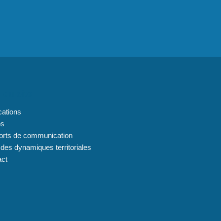
 du site
cations
os
orts de communication
 des dynamiques territoriales
act