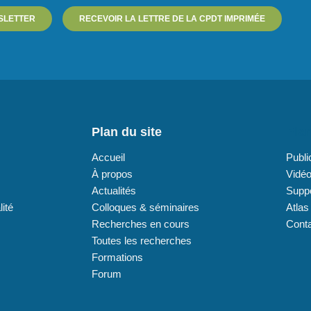
SLETTER
RECEVOIR LA LETTRE DE LA CPDT IMPRIMÉE
Plan du site
Plan
Accueil
Publi
À propos
Vidé
Actualités
Supp
lité
Colloques & séminaires
Atlas
Recherches en cours
Cont
Toutes les recherches
Formations
Forum