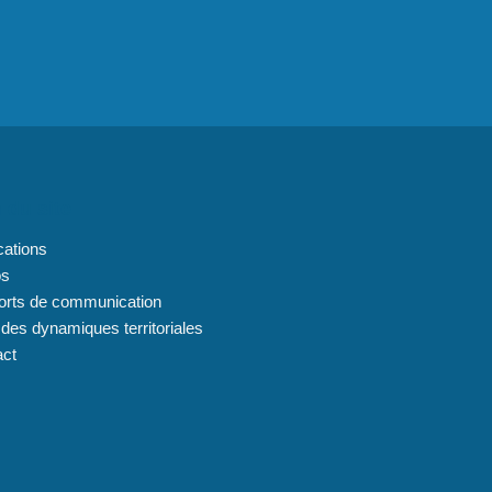
 du site
cations
os
orts de communication
 des dynamiques territoriales
act