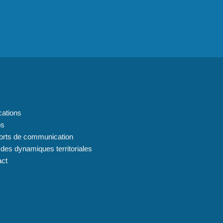
 du site
cations
os
orts de communication
 des dynamiques territoriales
act