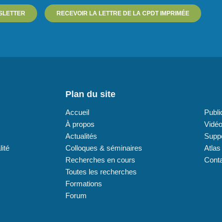
SLETTER
RECEVOIR LA LETTRE DE LA CPDT IMPRIMÉE
Plan du site
Plan
Accueil
Publi
À propos
Vidé
Actualités
Supp
lité
Colloques & séminaires
Atlas
Recherches en cours
Cont
Toutes les recherches
Formations
Forum