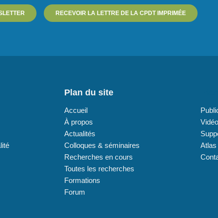
SLETTER
RECEVOIR LA LETTRE DE LA CPDT IMPRIMÉE
Plan du site
Plan
Accueil
Publi
À propos
Vidé
Actualités
Supp
lité
Colloques & séminaires
Atlas
Recherches en cours
Cont
Toutes les recherches
Formations
Forum