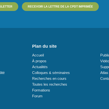
SLETTER
RECEVOIR LA LETTRE DE LA CPDT IMPRIMÉE
Plan du site
Plan
Accueil
Publi
À propos
Vidé
Actualités
Supp
lité
Colloques & séminaires
Atlas
Recherches en cours
Cont
Toutes les recherches
Formations
Forum