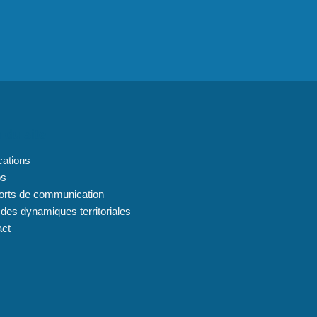
 du site
cations
os
orts de communication
 des dynamiques territoriales
act