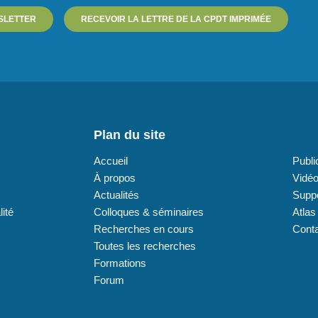
SLETTER
RECEVOIR LA LETTRE DE LA CPDT IMPRIMÉE
Plan du site
Plan
Accueil
Publi
À propos
Vidé
Actualités
Supp
lité
Colloques & séminaires
Atlas
Recherches en cours
Cont
Toutes les recherches
Formations
Forum