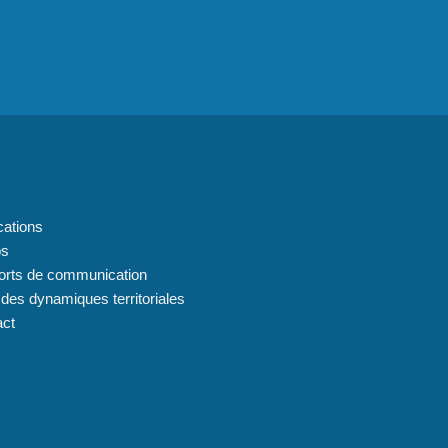
 du site
cations
os
orts de communication
 des dynamiques territoriales
act