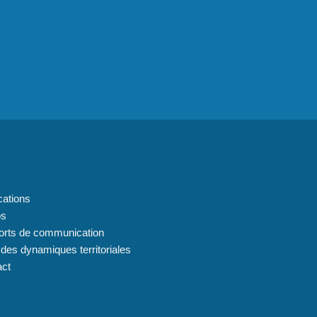
 du site
cations
os
orts de communication
 des dynamiques territoriales
act