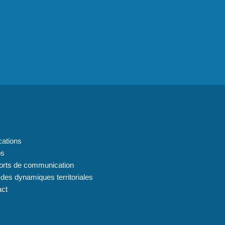
 du site
cations
os
orts de communication
 des dynamiques territoriales
act