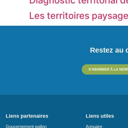
Diagnostic territorial d
Les territoires paysag
Restez au c
S'ABONNER À LA NEW
Liens partenaires
Liens utiles
Gouvernement wallon
Annuaire