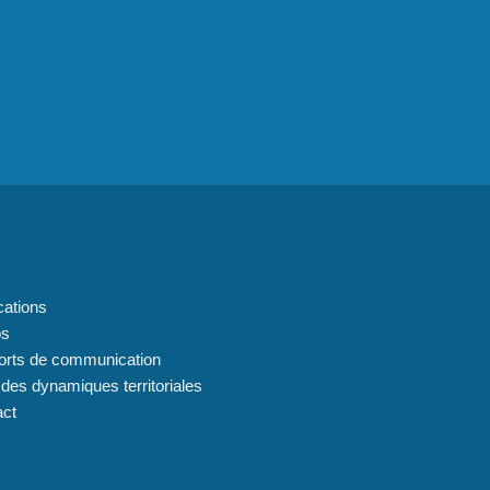
 du site
cations
os
orts de communication
 des dynamiques territoriales
act